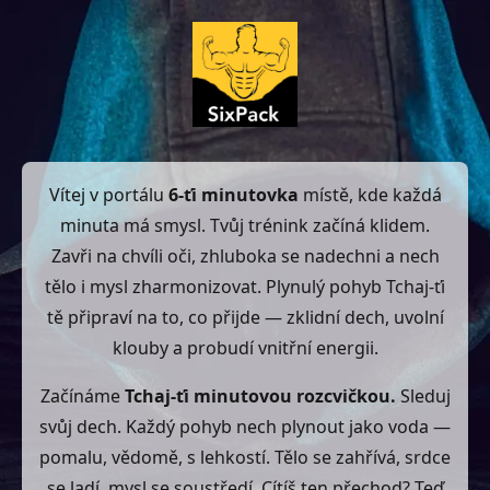
Vítej v portálu
6-ťi minutovka
místě, kde každá
minuta má smysl. Tvůj trénink začíná klidem.
Zavři na chvíli oči, zhluboka se nadechni a nech
tělo i mysl zharmonizovat. Plynulý pohyb Tchaj-ťi
tě připraví na to, co přijde — zklidní dech, uvolní
klouby a probudí vnitřní energii.
Začínáme
Tchaj-ťi minutovou rozcvičkou.
Sleduj
svůj dech. Každý pohyb nech plynout jako voda —
pomalu, vědomě, s lehkostí. Tělo se zahřívá, srdce
se ladí, mysl se soustředí. Cítíš ten přechod? Teď