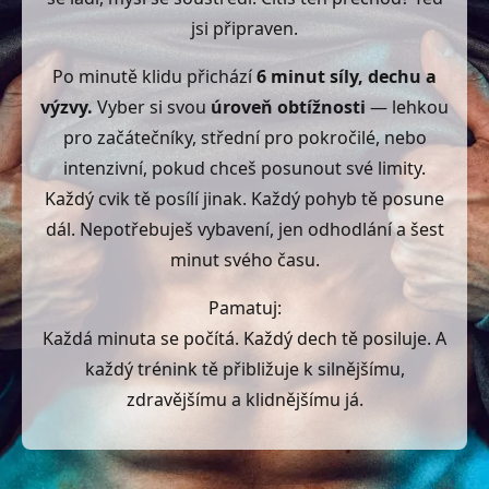
jsi připraven.
Po minutě klidu přichází
6 minut síly, dechu a
výzvy.
Vyber si svou
úroveň obtížnosti
— lehkou
pro začátečníky, střední pro pokročilé, nebo
intenzivní, pokud chceš posunout své limity.
Každý cvik tě posílí jinak. Každý pohyb tě posune
dál. Nepotřebuješ vybavení, jen odhodlání a šest
minut svého času.
Pamatuj:
Každá minuta se počítá. Každý dech tě posiluje. A
každý trénink tě přibližuje k silnějšímu,
zdravějšímu a klidnějšímu já.