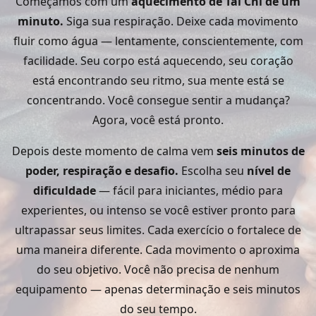
Começamos com um
aquecimento de Tai Chi de um
minuto.
Siga sua respiração. Deixe cada movimento
fluir como água — lentamente, conscientemente, com
facilidade. Seu corpo está aquecendo, seu coração
está encontrando seu ritmo, sua mente está se
concentrando. Você consegue sentir a mudança?
Agora, você está pronto.
Depois deste momento de calma vem
seis minutos de
poder, respiração e desafio.
Escolha seu
nível de
dificuldade
— fácil para iniciantes, médio para
experientes, ou intenso se você estiver pronto para
ultrapassar seus limites. Cada exercício o fortalece de
uma maneira diferente. Cada movimento o aproxima
do seu objetivo. Você não precisa de nenhum
equipamento — apenas determinação e seis minutos
do seu tempo.