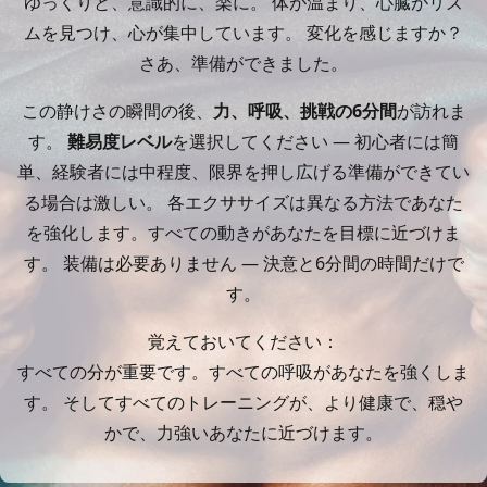
ゆっくりと、意識的に、楽に。 体が温まり、心臓がリズ
ムを見つけ、心が集中しています。 変化を感じますか？
さあ、準備ができました。
この静けさの瞬間の後、
力、呼吸、挑戦の6分間
が訪れま
す。
難易度レベル
を選択してください — 初心者には簡
単、経験者には中程度、限界を押し広げる準備ができてい
る場合は激しい。 各エクササイズは異なる方法であなた
を強化します。すべての動きがあなたを目標に近づけま
す。 装備は必要ありません — 決意と6分間の時間だけで
す。
覚えておいてください：
すべての分が重要です。すべての呼吸があなたを強くしま
す。 そしてすべてのトレーニングが、より健康で、穏や
かで、力強いあなたに近づけます。