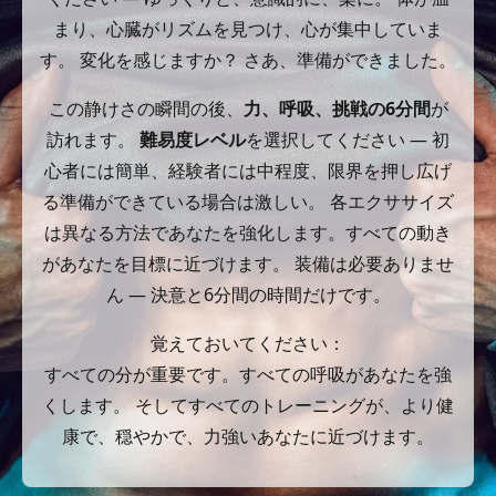
まり、心臓がリズムを見つけ、心が集中していま
す。 変化を感じますか？ さあ、準備ができました。
この静けさの瞬間の後、
力、呼吸、挑戦の6分間
が
訪れます。
難易度レベル
を選択してください — 初
心者には簡単、経験者には中程度、限界を押し広げ
る準備ができている場合は激しい。 各エクササイズ
は異なる方法であなたを強化します。すべての動き
があなたを目標に近づけます。 装備は必要ありませ
ん — 決意と6分間の時間だけです。
覚えておいてください：
すべての分が重要です。すべての呼吸があなたを強
くします。 そしてすべてのトレーニングが、より健
康で、穏やかで、力強いあなたに近づけます。