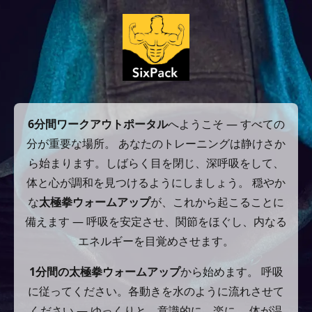
6分間ワークアウトポータル
へようこそ — すべての
分が重要な場所。 あなたのトレーニングは静けさか
ら始まります。しばらく目を閉じ、深呼吸をして、
体と心が調和を見つけるようにしましょう。 穏やか
な
太極拳ウォームアップ
が、これから起こることに
備えます — 呼吸を安定させ、関節をほぐし、内なる
エネルギーを目覚めさせます。
1分間の太極拳ウォームアップ
から始めます。 呼吸
に従ってください。各動きを水のように流れさせて
ください — ゆっくりと、意識的に、楽に。 体が温