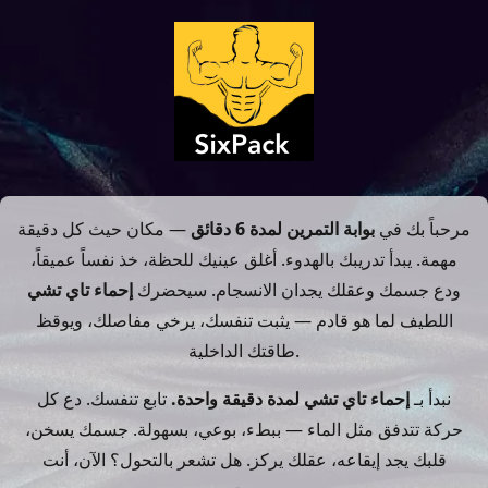
مرحباً بك في
بوابة التمرين لمدة 6 دقائق
— مكان حيث كل دقيقة
مهمة. يبدأ تدريبك بالهدوء. أغلق عينيك للحظة، خذ نفساً عميقاً،
ودع جسمك وعقلك يجدان الانسجام. سيحضرك
إحماء تاي تشي
اللطيف لما هو قادم — يثبت تنفسك، يرخي مفاصلك، ويوقظ
طاقتك الداخلية.
نبدأ بـ
إحماء تاي تشي لمدة دقيقة واحدة.
تابع تنفسك. دع كل
حركة تتدفق مثل الماء — ببطء، بوعي، بسهولة. جسمك يسخن،
قلبك يجد إيقاعه، عقلك يركز. هل تشعر بالتحول؟ الآن، أنت