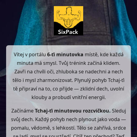
Vítej v portálu
6-ťi minutovka
místě, kde každá
minuta má smysl. Tvůj trénink začíná klidem.
Zavři na chvíli oči, zhluboka se nadechni a nech
tělo i mysl zharmonizovat. Plynulý pohyb Tchaj-ťi
tě připraví na to, co přijde — zklidní dech, uvolní
klouby a probudí vnitřní energii.
Začínáme
Tchaj-ťi minutovou rozcvičkou.
Sleduj
svůj dech. Každý pohyb nech plynout jako voda —
pomalu, vědomě, s lehkostí. Tělo se zahřívá, srdce
se ladí, mysl se soustředí. Cítíš ten přechod? Teď