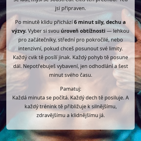
jsi připraven.
Po minutě klidu přichází
6 minut síly, dechu a
výzvy.
Vyber si svou
úroveň obtížnosti
— lehkou
pro začátečníky, střední pro pokročilé, nebo
intenzivní, pokud chceš posunout své limity.
Každý cvik tě posílí jinak. Každý pohyb tě posune
dál. Nepotřebuješ vybavení, jen odhodlání a šest
minut svého času.
Pamatuj:
Každá minuta se počítá. Každý dech tě posiluje. A
každý trénink tě přibližuje k silnějšímu,
zdravějšímu a klidnějšímu já.