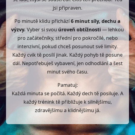
jsi připraven.
Po minutě klidu přichází
6 minut síly, dechu a
výzvy.
Vyber si svou
úroveň obtížnosti
— lehkou
pro začátečníky, střední pro pokročilé, nebo
intenzivní, pokud chceš posunout své limity.
Každý cvik tě posílí jinak. Každý pohyb tě posune
dál. Nepotřebuješ vybavení, jen odhodlání a šest
minut svého času.
Pamatuj:
Každá minuta se počítá. Každý dech tě posiluje. A
každý trénink tě přibližuje k silnějšímu,
zdravějšímu a klidnějšímu já.