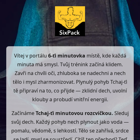
Vítej v portálu
6-ťi minutovka
místě, kde každá
minuta má smysl. Tvůj trénink začíná klidem.
Zavři na chvíli oči, zhluboka se nadechni a nech
tělo i mysl zharmonizovat. Plynulý pohyb Tchaj-ťi
tě připraví na to, co přijde — zklidní dech, uvolní
klouby a probudí vnitřní energii.
Začínáme
Tchaj-ťi minutovou rozcvičkou.
Sleduj
svůj dech. Každý pohyb nech plynout jako voda —
pomalu, vědomě, s lehkostí. Tělo se zahřívá, srdce
se ladí, mysl se soustředí. Cítíš ten přechod? Teď