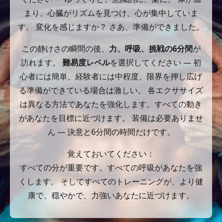
まり、心臓がリズムを見つけ、心が集中していま
す。 変化を感じますか？ さあ、準備ができました。
この静けさの瞬間の後、
力、呼吸、挑戦の6分間
が
訪れます。
難易度レベル
を選択してください — 初
心者には簡単、経験者には中程度、限界を押し広げ
る準備ができている場合は激しい。 各エクササイズ
は異なる方法であなたを強化します。すべての動き
があなたを目標に近づけます。 装備は必要ありませ
ん — 決意と6分間の時間だけです。
覚えておいてください：
すべての分が重要です。すべての呼吸があなたを強
くします。 そしてすべてのトレーニングが、より健
康で、穏やかで、力強いあなたに近づけます。