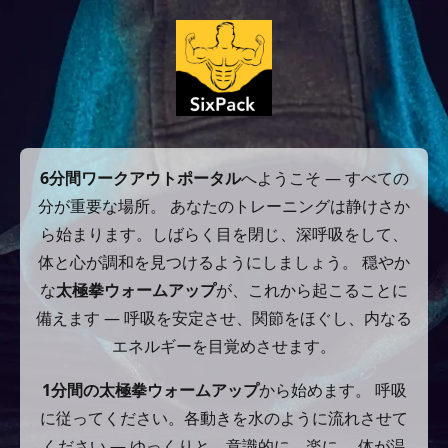
6分間ワークアウトポータル
へようこそ — すべての
分が重要な場所。 あなたのトレーニングは静けさか
ら始まります。しばらく目を閉じ、深呼吸をして、
体と心が調和を見つけるようにしましょう。 穏やか
な
太極拳ウォームアップ
が、これから起こることに
備えます — 呼吸を安定させ、関節をほぐし、内なる
エネルギーを目覚めさせます。
1分間の太極拳ウォームアップ
から始めます。 呼吸
に従ってください。各動きを水のように流れさせて
ください — ゆっくりと、意識的に、楽に。 体が温