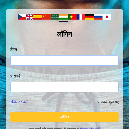
लॉगिन
ईमेल
पासवर्ड
रजिस्टर करें
पासवर्ड भूल गए
लॉगिन